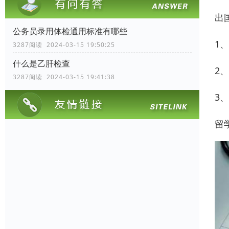
出
公务员录用体检通用标准有哪些
1
3287阅读 2024-03-15 19:50:25
什么是乙肝检查
2
3287阅读 2024-03-15 19:41:38
3
留