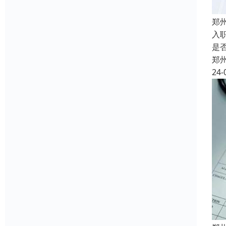
郑
入
是
郑
24-