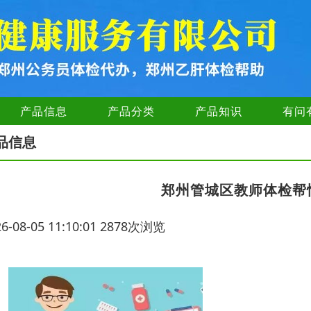
产品信息
产品分类
产品知识
有问
品信息
郑州管城区教师体检帮
26-08-05 11:10:01 2878次浏览