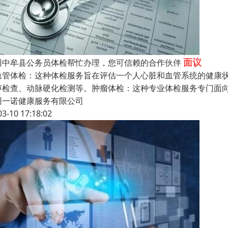
面议
州中牟县公务员体检帮忙办理，您可信赖的合作伙伴
血管体检：这种体检服务旨在评估一个人心脏和血管系统的健康
声检查、动脉硬化检测等。肿瘤体检：这种专业体检服务专门面
州一诺健康服务有限公司
03-10 17:18:02