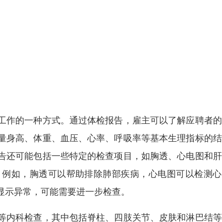
工作的一种方式。通过体检报告，雇主可以了解应聘者的
量身高、体重、血压、心率、呼吸率等基本生理指标的结
告还可能包括一些特定的检查项目，如胸透、心电图和肝
。例如，胸透可以帮助排除肺部疾病，心电图可以检测心
显示异常，可能需要进一步检查。
等内科检查，其中包括脊柱、四肢关节、皮肤和淋巴结等