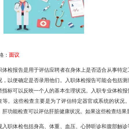
 格：
面议
职体检报告是用于评估应聘者在身体上是否适合从事特定
况，以便确定是否录用他们。入职体检报告可能会包括测
些指标可以反映一个人的基本生理状况。入职专业体检报
查等。这些检查主要是为了评估特定器官或系统的状况
，肝功能检查可以评估肝脏健康状况。如果这些检查结果
规入职体检包括身高、体重、血压、心肺听诊和腹部触诊