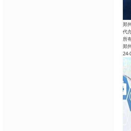
郑
代
所
郑
24-