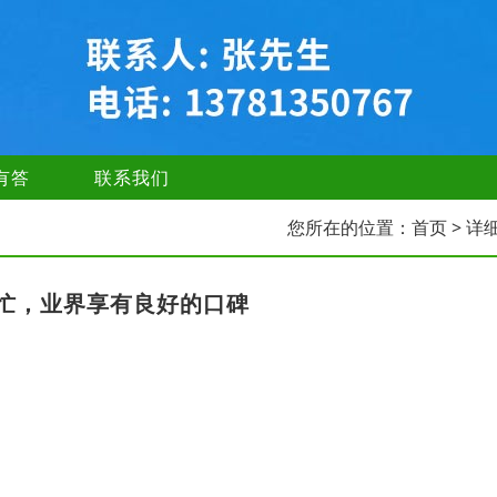
有答
联系我们
您所在的位置：
首页
> 详
忙，业界享有良好的口碑