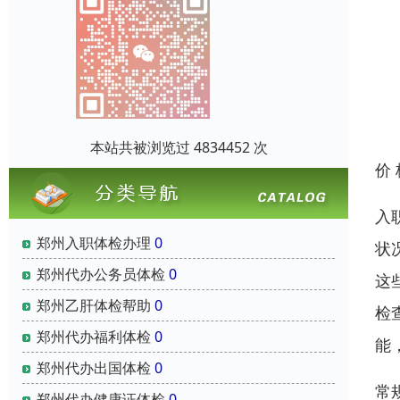
本站共被浏览过 4834452 次
价
入
郑州入职体检办理
0
状
郑州代办公务员体检
0
这
郑州乙肝体检帮助
0
检
郑州代办福利体检
0
能
郑州代办出国体检
0
常
郑州代办健康证体检
0