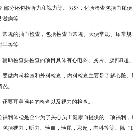
查,部分还包括听力和视力等。另外，化验检查包括血尿
艾滋病等。
、常规的抽血检查，包括检查血常规、大便常规、尿常规
对半等等。
、辅助检查要检查的项目具体有心电图、胸片、腹部B超
、要做内科检查和外科检查，内科检查主要是了解心脏、
情况。
、还要耳鼻喉科的检查以及视力的检查。
位福利体检是企业为了关心员工健康而提供的一项福利，
，包括视力，听力、验血，验尿，彩超，内科等等。除了