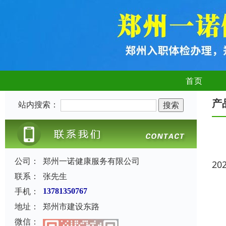
首页
产
站内搜索：
公司：
郑州一诺健康服务有限公司
20
联系：
张先生
手机：
13781350767
地址：
郑州市建设东路
微信：